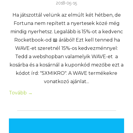
2018-05-15
Ha játszottál velünk az elmúlt két hétben, de
Fortuna nem repített a nyertesek közé még
mindig nyerhetsz. Legalább is 15%-ot a kedvenc
Rocketbook-od 📖 árából! Ezt kell tenned ha
WAVE-et szeretnél 15%-os kedvezménnyel:
Tedd a webshopban valamelyik WAVE-et a
kosárba és a kosárnál a kuponkód mezőbe ezt a
kódot írd: "5XMIKRO". A WAVE termékekre
vonatkozó ajánlat...
Tovább →