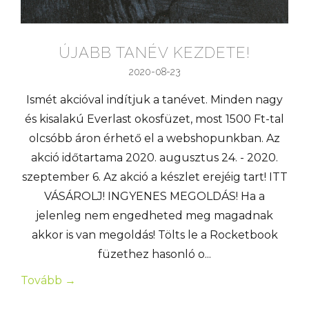
ÚJABB TANÉV KEZDETE!
2020-08-23
Ismét akcióval indítjuk a tanévet. Minden nagy
és kisalakú Everlast okosfüzet, most 1500 Ft-tal
olcsóbb áron érhető el a webshopunkban. Az
akció időtartama 2020. augusztus 24. - 2020.
szeptember 6. Az akció a készlet erejéig tart! ITT
VÁSÁROLJ! INGYENES MEGOLDÁS! Ha a
jelenleg nem engedheted meg magadnak
akkor is van megoldás! Tölts le a Rocketbook
füzethez hasonló o...
Tovább →