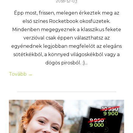
2018-12-03
Épp most, frissen, melegen érkeztek meg az
első színes Rocketbook okosfüzetek.
Mindenben megegyeznek a klasszikus fekete
verzióval csak éppen választhatsz az
egyénednek legjobban megfelelőt az elegáns
sötétkékből, a könnyed világoskékből vagy a
dögös pirosból. :)...
Tovább →