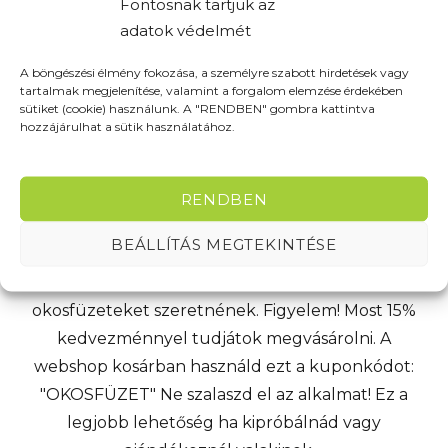
Fontosnak tartjuk az
adatok védelmét
A böngészési élmény fokozása, a személyre szabott hirdetések vagy
tartalmak megjelenítése, valamint a forgalom elemzése érdekében
sütiket (cookie) használunk. A "RENDBEN" gombra kattintva
hozzájárulhat a sütik használatához.
HOPPÁ! CSAK MOST, -15%
EVERLAST
RENDBEN
2018-05-22
BEÁLLÍTÁS MEGTEKINTÉSE
Igéretünkhöz híven ezen a héten (05.21.-05.27.)
azoknak kedvezünk akik a Rocketbook Everlast
okosfüzeteket szeretnének. Figyelem! Most 15%
kedvezménnyel tudjátok megvásárolni. A
webshop kosárban használd ezt a kuponkódot:
"OKOSFÜZET" Ne szalaszd el az alkalmat! Ez a
legjobb lehetőség ha kipróbálnád vagy