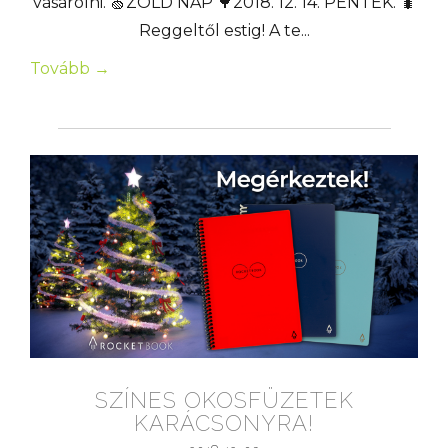
vásárolni. 🍏ZÖLD NAP 🌳2018. 12. 14. PÉNTEK. 🐛
Reggeltől estig! A te...
Tovább →
SZÍNES OKOSFÜZETEK
KARÁCSONYRA!