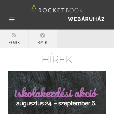
WEBÁRUHÁZ
HÍREK
GYIK
HÍREK