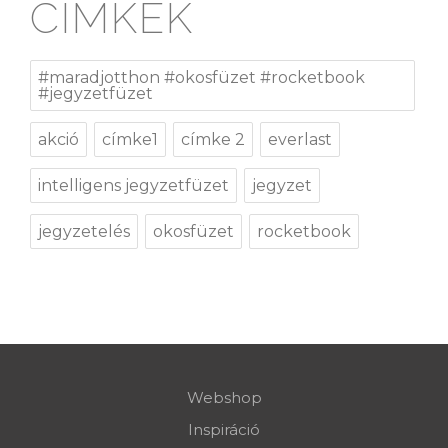
CÍMKÉK
#maradjotthon #okosfüzet #rocketbook
#jegyzetfüzet
akció
címke1
címke 2
everlast
intelligens jegyzetfüzet
jegyzet
jegyzetelés
okosfüzet
rocketbook
Webshop
Inspiráció