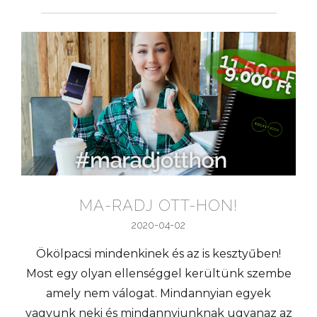
MA-RADJ OTT-HON!
2020-04-02
Ökölpacsi mindenkinek és az is kesztyűben!
Most egy olyan ellenséggel kerültünk szembe
amely nem válogat. Mindannyian egyek
vagyunk neki és mindannyiunknak ugyanaz az