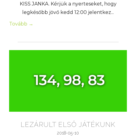
KISS JANKA. Kérjük a nyerteseket, hogy
legkésőbb jövő kedd 12:00 jelentkez...
Tovább →
LEZÁRULT ELSŐ JÁTÉKUNK
2018-05-10