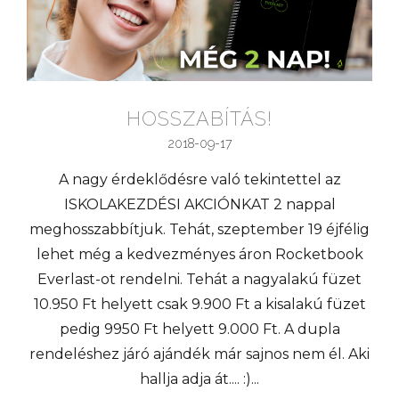
HOSSZABÍTÁS!
2018-09-17
A nagy érdeklődésre való tekintettel az
ISKOLAKEZDÉSI AKCIÓNKAT 2 nappal
meghosszabbítjuk. Tehát, szeptember 19 éjfélig
lehet még a kedvezményes áron Rocketbook
Everlast-ot rendelni. Tehát a nagyalakú füzet
10.950 Ft helyett csak 9.900 Ft a kisalakú füzet
pedig 9950 Ft helyett 9.000 Ft. A dupla
rendeléshez járó ajándék már sajnos nem él. Aki
hallja adja át.... :)...