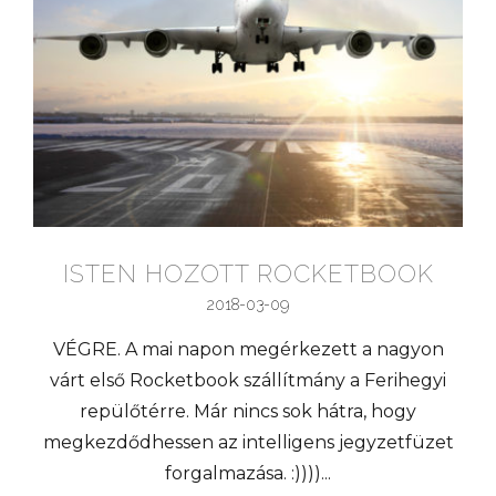
ISTEN HOZOTT ROCKETBOOK
2018-03-09
VÉGRE. A mai napon megérkezett a nagyon
várt első Rocketbook szállítmány a Ferihegyi
repülőtérre. Már nincs sok hátra, hogy
megkezdődhessen az intelligens jegyzetfüzet
forgalmazása. :))))...