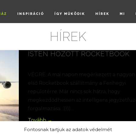
HÁZ
INSPIRÁCIÓ
ÍGY MŰKÖDIK
HÍREK
MI
HÍREK
ISTEN HOZOTT ROCKETBOOK
2018-03-09
VÉGRE. A mai napon megérkezett a nagyon 
első Rocketbook szállítmány a Ferihegyi
repülőtérre. Már nincs sok hátra, hogy
megkezdődhessen az intelligens jegyzetfüz
forgalmazása. :))))...
Tovább →
Fontosnak tartjuk az adatok védelmét