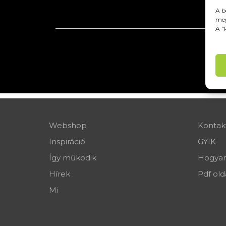
A b
meg
A "
Webshop
Kontak
Inspiráció
GYIK
Így működik
Hogyan
Hírek
Pdf old
Mi