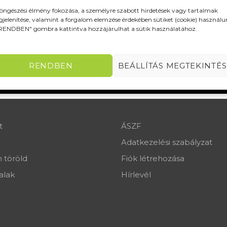
öngészési élmény fokozása, a személyre szabott hirdetések vagy tartalmak
jelenítése, valamint a forgalom elemzése érdekében sütiket (cookie) használu
RENDBEN" gombra kattintva hozzájárulhat a sütik használatához.
RENDBEN
BEÁLLÍTÁS MEGTEKINTÉS
t
ÁSZF
Adatkezelési szabályzat
 töröld
Fiók létrehozása
alak
Hírlevél