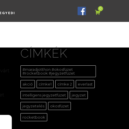
0
EGYEDI
CÍMKÉK
#maradjotthon #okosfüzet
várt
#rocketbook #jegyzetfüzet
akció
címke1
címke 2
everlast
et
intelligens jegyzetfüzet
jegyzet
jegyzetelés
okosfüzet
rocketbook