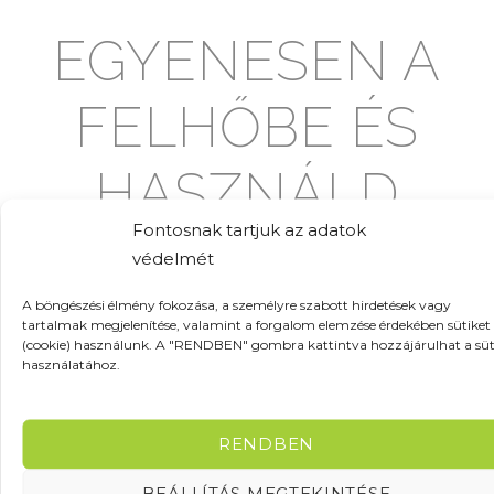
EGYENESEN A
FELHŐBE ÉS
HASZNÁLD
Fontosnak tartjuk az adatok
ÚJRA
védelmét
A böngészési élmény fokozása, a személyre szabott hirdetések vagy
tartalmak megjelenítése, valamint a forgalom elemzése érdekében sütiket
Képfeldolgozás
(cookie) használunk. A "RENDBEN" gombra kattintva hozzájárulhat a süt
használatához.
A Rocketbook applikáció gyorsan és pontosan
ismeri fel a füzeted oldalait. Pillanatok alatt
pontosan körbevágva és tökéletes élességgel
RENDBEN
dolgozza fel az oldal tartalmát.
BEÁLLÍTÁS MEGTEKINTÉSE