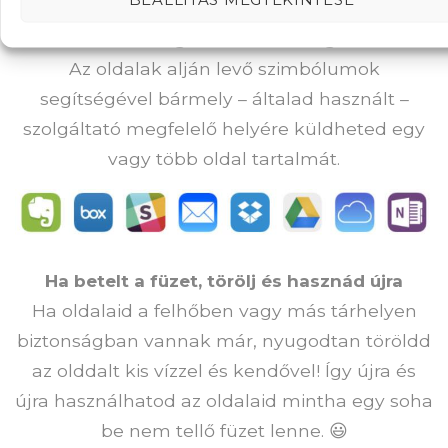
Szinkronban a legtöbb felhő szolgáltatással
Az oldalak alján levő szimbólumok
segítségével bármely – általad használt –
szolgáltató megfelelő helyére küldheted egy
vagy több oldal tartalmát.
Ha betelt a füzet, törölj és hasznád újra
Ha oldalaid a felhőben vagy más tárhelyen
biztonságban vannak már, nyugodtan töröldd
az olddalt kis vízzel és kendővel! Így újra és
újra használhatod az oldalaid mintha egy soha
be nem tellő füzet lenne. 😃