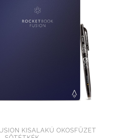
USION KISALAKÚ OKOSFÜZET
SÖTÉTKÉK