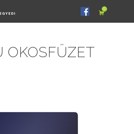
0
EGYEDI
Ú OKOSFÜZET