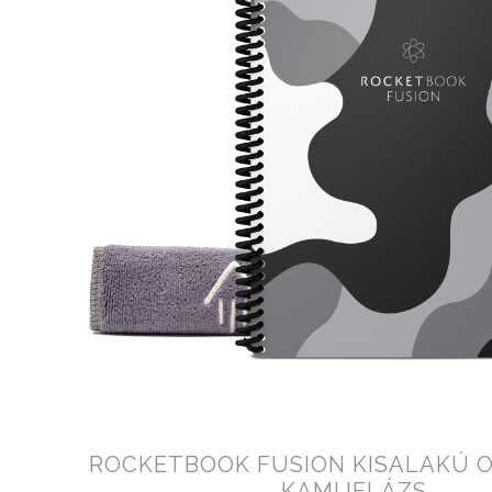
ROCKETBOOK FUSION KISALAKÚ 
KAMUFLÁZS