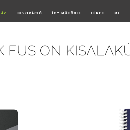
HÁZ
INSPIRÁCIÓ
ÍGY MŰKÖDIK
HÍREK
MI
 FUSION KISALAK