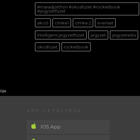
#maradjotthon #okosfüzet #rocketbook
#jegyzetfüzet
akció
címke1
címke 2
everlast
intelligens jegyzetfüzet
jegyzet
jegyzetelés
okosfüzet
rocketbook
ója.
APP LETÖLTÉSE
IOS App