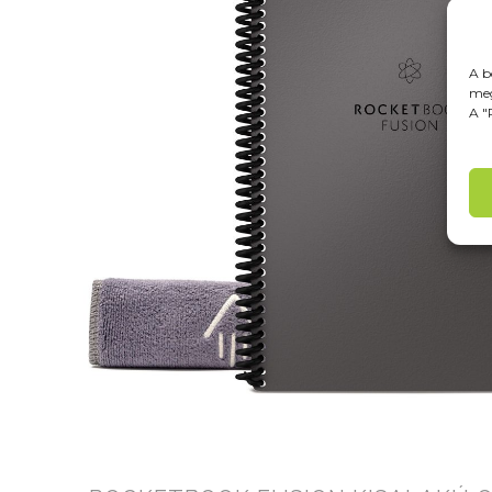
A b
meg
A "