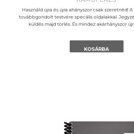
Használd újra és újra ahányszor csak szeretnéd! A
továbbgondolt testvére specális oldalakkal. Jegyze
küldés majd törlés. És mindez akárhányszor új
KOSÁRBA
TESZEM