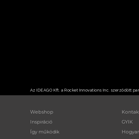
Az IDEAGO Kft. a Rocket Innovations Inc. szerződött p
Webshop
Kontak
Inspiráció
GYIK
Így működik
Hogyan