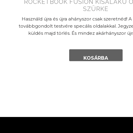
ROCKETBOOK FUSION KISALAKÚ 
SZÜRKE
Használd újra és újra ahányszor csak szeretnéd! A
továbbgondolt testvére specális oldalakkal. Jegyze
küldés majd törlés. És mindez akárhányszor új
KOSÁRBA
TESZEM