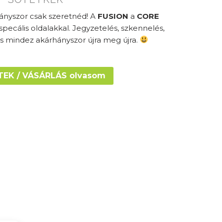
hányszor csak szeretnéd! A
FUSION
a
CORE
pecális oldalakkal. Jegyzetelés, szkennelés,
És mindez akárhányszor újra meg újra.
TEK / VÁSÁRLÁS olvasom