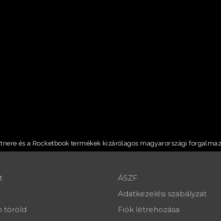
artnere és a Rocketbook termékek kizárólagos magyarországi forgalmaz
t
ÁSZF
Adatkezelési szabályzat
 töröld
Fiók létrehozása