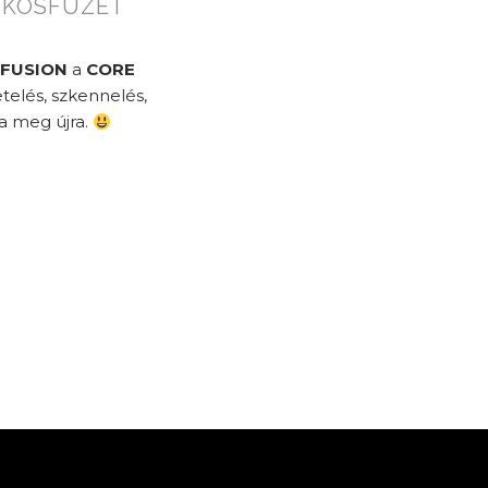
OKOSFÜZET
FUSION
a
CORE
telés, szkennelés,
ra meg újra.