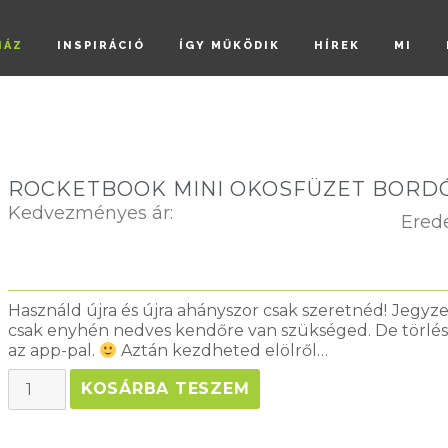
HÁZ
INSPIRÁCIÓ
ÍGY MŰKÖDIK
HÍREK
MI
ROCKETBOOK MINI OKOSFÜZET BORD
Kedvezményes ár:
Erede
Használd újra és újra ahányszor csak szeretnéd!
Jegyze
csak enyhén nedves kendőre van szükséged. De törlés
az app-pal.
Aztán kezdheted elölről…
KOSÁRBA TESZEM