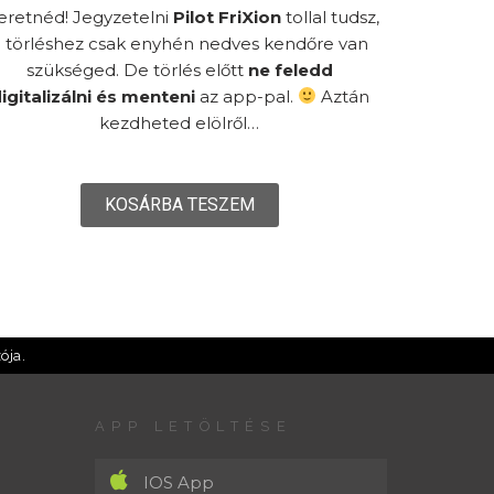
eretnéd!
Jegyzetelni
Pilot FriXion
tollal tudsz,
 törléshez csak enyhén nedves kendőre van
szükséged. De törlés előtt
ne feledd
igitalizálni és menteni
az app-pal.
Aztán
kezdheted elölről…
KOSÁRBA TESZEM
ója.
APP LETÖLTÉSE
IOS App