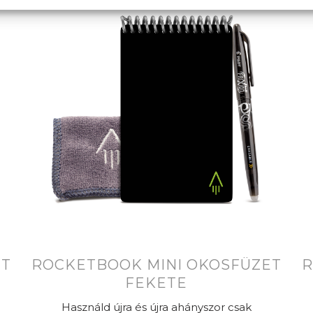
ET
ROCKETBOOK MINI OKOSFÜZET
R
FEKETE
Használd újra és újra ahányszor csak