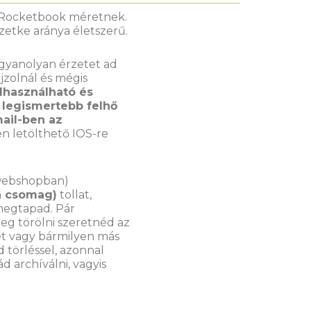
t Rocketbook méretnek.
üzetke aránya életszerű.
ugyanolyan érzetet ad
jzolnál és mégis
elhasználható és
legismertebb felhő
ail-ben az
n letölthető IOS-re
 webshopban)
 a csomag)
tollat,
 megtapad. Pár
eg törölni szeretnéd az
ét vagy bármilyen más
 törléssel, azonnal
d archíválni, vagyis