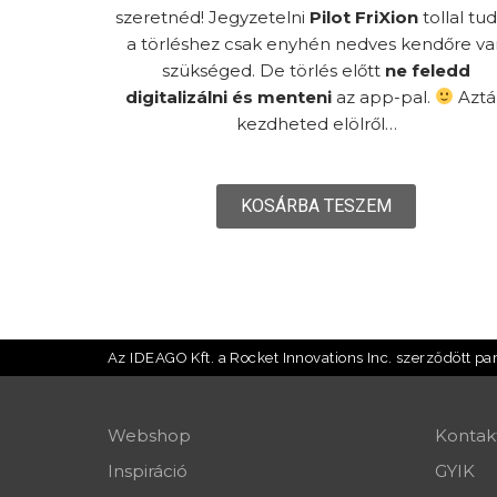
szeretnéd!
Jegyzetelni
Pilot FriXion
tollal tud
a törléshez csak enyhén nedves kendőre v
szükséged. De törlés előtt
ne feledd
digitalizálni és menteni
az app-pal.
Aztá
kezdheted elölről…
KOSÁRBA TESZEM
Az IDEAGO Kft. a Rocket Innovations Inc. szerződött p
Webshop
Kontak
Inspiráció
GYIK