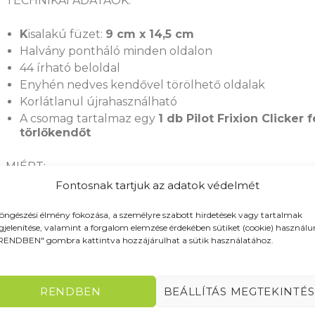
TECHNIKAI ADATAOK:
K
isalakú füzet:
9 cm x 14,5 cm
Halvány pontháló minden oldalon
44 írható beloldal
Enyhén nedves kendővel törölhető oldalak
Korlátlanul újrahasználható
A csomag tartalmaz egy
1 db Pilot Frixion Clicker 
törlőkendőt
MIÉRT:
A
Rocketbook MINI
azoknak készült akik szeretnék o
Fontosnak tartjuk az adatok védelmét
vágni. A nagyobb testvérekkel azonos tudású füzetet 
használhatod és ezzel a környezetet is véded. Az Rock
öngészési élmény fokozása, a személyre szabott hirdetések vagy tartalmak
szintetikus anyagokból készülnek és könnyű, sima írás
jelenítése, valamint a forgalom elemzése érdekében sütiket (cookie) használu
a felhasználónak.
RENDBEN" gombra kattintva hozzájárulhat a sütik használatához.
Legyen ez az első és utolsó
“zöld”
jegyzetfüzeted!
KAPCSOLÓDÓ TERMÉKEK
RENDBEN
BEÁLLÍTÁS MEGTEKINTÉS