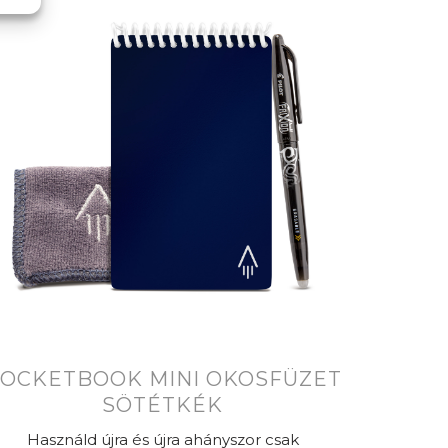
OCKETBOOK MINI OKOSFÜZET
SÖTÉTKÉK
Használd újra és újra ahányszor csak