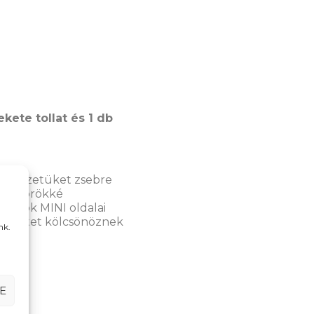
fekete tollat és 1 db
kosfüzetüket zsebre
akár örökké
etbook MINI oldalai
i érzetet kölcsönöznek
nk.
E