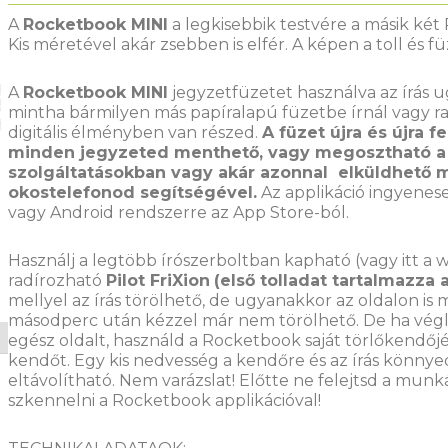
A
Rocketbook MINI
a legkisebbik testvére a másik ké
Kis méretével akár zsebben is elfér. A képen a toll és f
A
Rocketbook MINI
jegyzetfüzetet használva az írás 
mintha bármilyen más papíralapú füzetbe írnál vagy ra
digitális élményben van részed.
A füzet újra és újra f
minden jegyzeted menthető, vagy megosztható a 
szolgáltatásokban vagy akár azonnal elküldhető m
okostelefonod segítségével.
Az applikáció ingyenese
vagy Android rendszerre az App Store-ból.
Használj a legtöbb írószerboltban kapható (vagy itt a
radírozható
Pilot FriXion
(első tolladat tartalmazza
mellyel az írás törölhető, de ugyanakkor az oldalon is
másodperc után kézzel már nem törölhető. De ha végl
egész oldalt, használd a Rocketbook saját törlőkendőj
kendőt. Egy kis nedvesség a kendőre és az írás könnyed
eltávolítható. Nem varázslat! Előtte ne felejtsd a munká
szkennelni a Rocketbook applikációval!