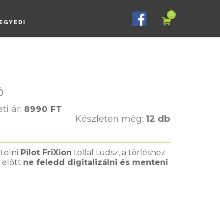
0
EGYEDI
Ó
ti ár:
8990
FT
Készleten még:
12 db
telni
Pilot FriXion
tollal tudsz, a törléshez
 előtt
ne feledd digitalizálni és menteni