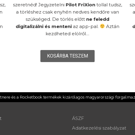
sz,
szeretnéd!
Jegyzetelni
Pilot FriXion
tollal tudsz,
sz
an
a törléshez csak enyhén nedves kendőre van
a
szükséged. De törlés előtt
ne feledd
n
digitalizálni és menteni
az app-pal.
Aztán
d
kezdheted elölről…
KOSÁRBA TESZEM
artnere és a Rocketbook termékek kizárólagos magyarországi forgalmaz
t
ÁSZF
Adatkezelési szabályzat